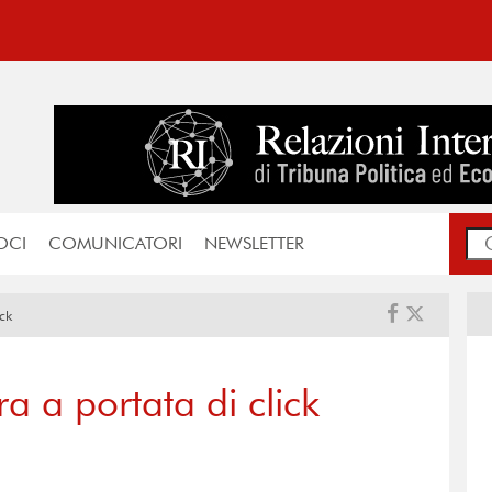
OCI
COMUNICATORI
NEWSLETTER
ick
a a portata di click