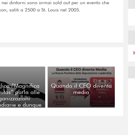
hi nei dintorni sono ormai sold out per un evento che
on, saliti a 2500 a St. Louis nel 2005.
clica “Magnifica
Quando il CEO diventa
tas” parla alle
media
ganizzazioni
ediarie e dunque
a noi