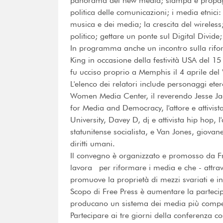
panorama dei new media; stampa e propagan
politica delle comunicazioni; i media etnici
musica e dei media; la crescita del wirele
politico; gettare un ponte sul Digital Divid
In programma anche un incontro sulla riform
King in occasione della festività USA del 1
fu ucciso proprio a Memphis il 4 aprile del 
L'elenco dei relatori include personaggi ete
Women Media Center, il reverendo Jesse Jacks
for Media and Democracy, l'attore e attivi
University, Davey D, dj e attivista hip hop,
statunitense socialista, e Van Jones, giovan
diritti umani.
Il convegno è organizzato e promosso da Fr
lavora per riformare i media e che - attra
promuove la proprietà di mezzi svariati e in
Scopo di Free Press è aumentare la parteci
producano un sistema dei media più competit
Partecipare ai tre giorni della conferenza c