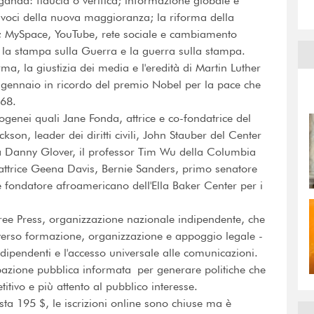
da: fiducia o verifica; informazione globale e
: voci della nuova maggioranza; la riforma della
ss; MySpace, YouTube, rete sociale e cambiamento
e; la stampa sulla Guerra e la guerra sulla stampa.
a, la giustizia dei media e l'eredità di Martin Luther
5 gennaio in ricordo del premio Nobel per la pace che
'68.
rogenei quali Jane Fonda, attrice e co-fondatrice del
on, leader dei diritti civili, John Stauber del Center
sta Danny Glover, il professor Tim Wu della Columbia
 l'attrice Geena Davis, Bernie Sanders, primo senatore
e fondatore afroamericano dell'Ella Baker Center per i
ee Press, organizzazione nazionale indipendente, che
verso formazione, organizzazione e appoggio legale -
dipendenti e l'accesso universale alle comunicazioni.
pazione pubblica informata per generare politiche che
ivo e più attento al pubblico interesse.
osta 195 $, le iscrizioni online sono chiuse ma è