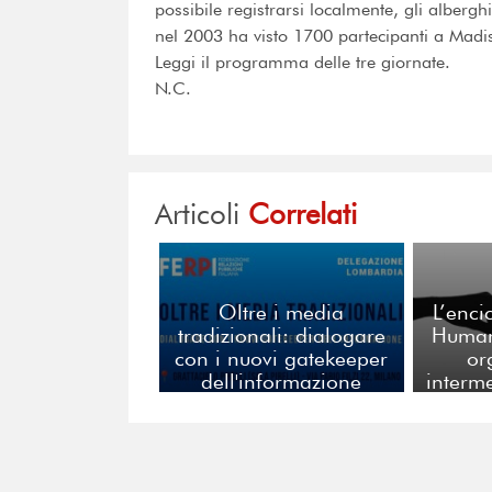
possibile registrarsi localmente, gli alberg
nel 2003 ha visto 1700 partecipanti a Madis
Leggi il programma delle tre giornate.
N.C.
Articoli
Correlati
Oltre i media
L’enci
tradizionali: dialogare
Humani
con i nuovi gatekeeper
or
dell'informazione
interm