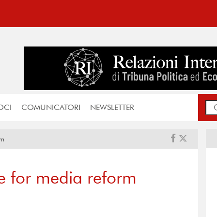
OCI
COMUNICATORI
NEWSLETTER
rm
e for media reform