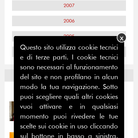
2007
2006
2005
X
Questo sito utilizza cookie tecnici
2004
e di terze parti. I cookie tecnici
sono necessari al funzionamento
Notizie ed
Eventi
del sito e non profilano in alcun
modo la tua navigazione. Sotto
Notizie
-
Eventi
puoi scegliere quali altri cookies
vuoi attivare e in qualsiasi
31/07/2026
Prima della pausa estiva,
momento puoi rivedere le tue
il valore di...
scelte sui cookie in uso cliccando
sul bottone in basso a sinistra.