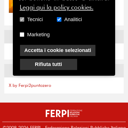
30/07/2026
Nove anni dopo la
Leggi qui la policy cookies.
“grande cecità”: la...
Tecnici
Analitici
Marketing
News
Facebook
Accetta i cookie selezionati
Rifiuta tutti
News
X
X by Ferpi2puntozero
©2008-2026 FERPI - Federazione Relazioni Pubbliche Italiana