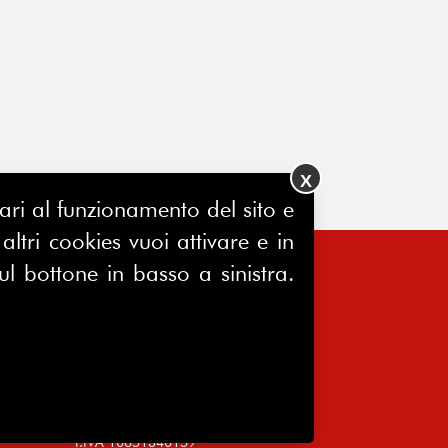
X
ssari al funzionamento del sito e
ltri cookies vuoi attivare e in
ul bottone in basso a sinistra.
FERPINews
Registrazione Tribunale di Milano
7604/2025
Sede legale:
Via Madre Cabrini, 10
20122 Milano
P.IVA 10651340159