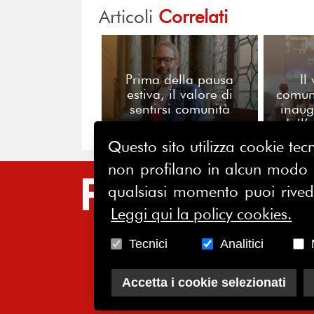
Articoli
Correlati
Prima della pausa
Il
estiva, il valore di
comuni
sentirsi comunità
inaug
dall’
Questo sito utilizza cookie tecn
non profilano in alcun modo la
SIT
qualsiasi momento puoi riveder
Leggi qui la policy cookies.
HO
CH
Tecnici
Analitici
AS
Accetta i cookie selezionati
SO