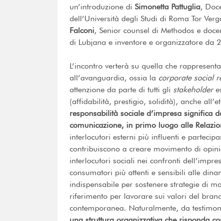
un’introduzione di
Simonetta Pattuglia
, Doc
dell’Università degli Studi di Roma Tor Verga
Falconi
, Senior counsel di Methodos e doc
di Lubjana e inventore e organizzatore da 
L’incontro verterà su quella che rappresenta
all’avanguardia, ossia la
corporate social r
attenzione da parte di tutti gli
stakeholder
es
(affidabilità, prestigio, solidità), anche all
responsabilità sociale d’impresa significa 
comunicazione, in primo luogo alle Relazio
interlocutori esterni più influenti e partecipa
contribuiscono a creare movimento di opinion
interlocutori sociali nei confronti dell’impr
consumatori più attenti e sensibili alle dinam
indispensabile per sostenere strategie di 
riferimento per lavorare sui valori del bran
contemporanea. Naturalmente, da testimoni 
una struttura organizzativa che risponda con