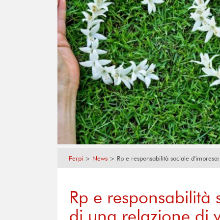
Ferpi
>
News
>
Rp e responsabilità sociale d'impresa:
Rp e responsabilità 
di una relazione di 