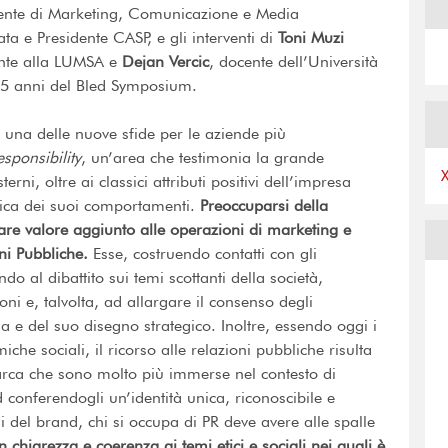
ente di Marketing, Comunicazione e Media
ta e Presidente CASP, e gli interventi di
Toni Muzi
ente alla LUMSA e
Dejan Vercic
, docente dell’Università
25 anni del Bled Symposium.
 una delle nuove sfide per le aziende più
esponsibility
, un’area che testimonia la grande
terni, oltre ai classici attributi positivi dell’impresa
’etica dei suoi comportamenti.
Preoccuparsi della
dare valore aggiunto alle operazioni di marketing e
ni Pubbliche.
Esse, costruendo contatti con gli
ndo al dibattito sui temi scottanti della società,
i e, talvolta, ad allargare il consenso degli
esa e del suo disegno strategico. Inoltre, essendo oggi i
iche sociali, il ricorso alle relazioni pubbliche risulta
marca che sono molto più immerse nel contesto di
d conferendogli un’identità unica, riconoscibile e
del brand, chi si occupa di PR deve avere alle spalle
 chiarezza e coerenza ai temi etici e sociali nei quali è