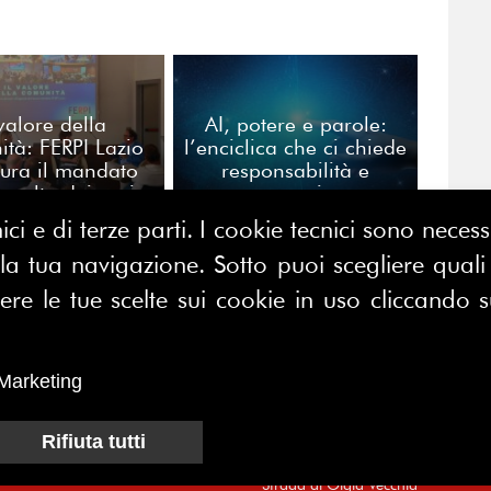
 valore della
AI, potere e parole:
tà: FERPI Lazio
l’enciclica che ci chiede
ura il mandato
responsabilità e
ascolto dei soci
coraggio.
ici e di terze parti. I cookie tecnici sono nece
 tua navigazione. Sotto puoi scegliere quali a
CONTATTACI
E MAP
e le tue scelte sui cookie in uso cliccando s
FERPI - Federazione Relazioni
ME
Pubbliche Italiana
I SIAMO
Marketing
Sede operativa:
SOCIAZIONE
Centro Direzionale Milano Due
Rifiuta tutti
CI
Palazzo Canova
Strada di Olgia Vecchia