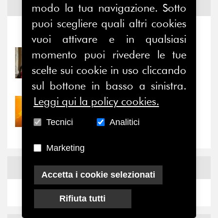
modo la tua navigazione. Sotto
Notizie ed
Eventi
puoi scegliere quali altri cookies
Notizie
-
Eventi
vuoi attivare e in qualsiasi
momento puoi rivedere le tue
31/07/2026
Prima della pausa estiva,
scelte sui cookie in uso cliccando
il valore di...
sul bottone in basso a sinistra.
Leggi qui la policy cookies.
30/07/2026
Nove anni dopo la
Tecnici
Analitici
“grande cecità”: la...
Marketing
News
Facebook
Accetta i cookie selezionati
Rifiuta tutti