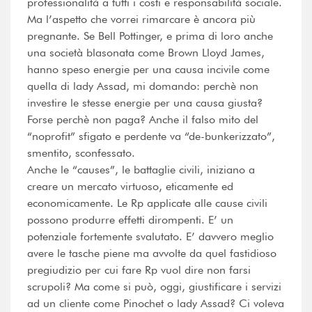
professionalità a tutti i costi e responsabilità sociale.
Ma l’aspetto che vorrei rimarcare è ancora più
pregnante. Se Bell Pottinger, e prima di loro anche
una società blasonata come Brown Lloyd James,
hanno speso energie per una causa incivile come
quella di lady Assad, mi domando: perchè non
investire le stesse energie per una causa giusta?
Forse perchè non paga? Anche il falso mito del
“noprofit” sfigato e perdente va “de-bunkerizzato”,
smentito, sconfessato.
Anche le “causes”, le battaglie civili, iniziano a
creare un mercato virtuoso, eticamente ed
economicamente. Le Rp applicate alle cause civili
possono produrre effetti dirompenti. E’ un
potenziale fortemente svalutato. E’ davvero meglio
avere le tasche piene ma avvolte da quel fastidioso
pregiudizio per cui fare Rp vuol dire non farsi
scrupoli? Ma come si può, oggi, giustificare i servizi
ad un cliente come Pinochet o lady Assad? Ci voleva