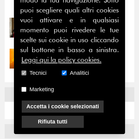
modo la tua navigazione. Sotto
puoi scegliere quali altri cookies
Notizie
-
Eventi
vuoi attivare e in qualsiasi
31/07/2026
momento puoi rivedere le tue
Prima della pausa estiva,
il valore di...
scelte sui cookie in uso cliccando
sul bottone in basso a sinistra.
30/07/2026
Leggi qui la policy cookies.
Nove anni dopo la
“grande cecità”: la...
Tecnici
Analitici
Marketing
News
Facebook
Accetta i cookie selezionati
Rifiuta tutti
News
X