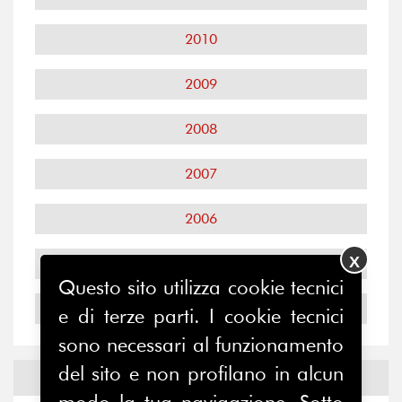
2010
2009
2008
2007
2006
X
2005
Questo sito utilizza cookie tecnici
2004
e di terze parti. I cookie tecnici
sono necessari al funzionamento
del sito e non profilano in alcun
Notizie ed
Eventi