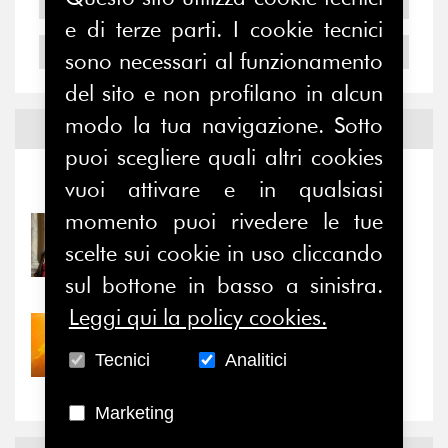
2005
e di terze parti. I cookie tecnici
2004
sono necessari al funzionamento
del sito e non profilano in alcun
modo la tua navigazione. Sotto
Notizie ed
Eventi
puoi scegliere quali altri cookies
Notizie
-
Eventi
vuoi attivare e in qualsiasi
momento puoi rivedere le tue
31/07/2026
scelte sui cookie in uso cliccando
Prima della pausa estiva,
il valore di...
sul bottone in basso a sinistra.
Leggi qui la policy cookies.
30/07/2026
Nove anni dopo la
Tecnici
Analitici
“grande cecità”: la...
Marketing