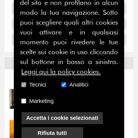
del sito e non profilano in alcun
2006
modo la tua navigazione. Sotto
puoi scegliere quali altri cookies
2005
vuoi attivare e in qualsiasi
2004
momento puoi rivedere le tue
scelte sui cookie in uso cliccando
sul bottone in basso a sinistra.
Notizie ed
Eventi
Leggi qui la policy cookies.
Notizie
-
Eventi
Tecnici
Analitici
31/07/2026
Marketing
Prima della pausa estiva,
il valore di...
Accetta i cookie selezionati
30/07/2026
Nove anni dopo la
Rifiuta tutti