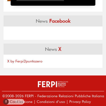
“grande cecità”: la...
News
Facebook
News
X
X by Ferpi2puntozero
©2008-2026 FERPI - Federazione Relazioni Pubbliche Italiana
?
Cookies
Redazione
|
Condizioni d’uso
|
Privacy Policy