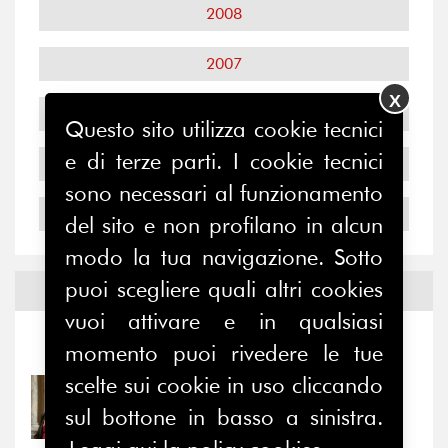
2008
2007
X
2006
Questo sito utilizza cookie tecnici
e di terze parti. I cookie tecnici
2005
sono necessari al funzionamento
2004
del sito e non profilano in alcun
modo la tua navigazione. Sotto
puoi scegliere quali altri cookies
Notizie ed
Eventi
vuoi attivare e in qualsiasi
Notizie
-
Eventi
momento puoi rivedere le tue
scelte sui cookie in uso cliccando
31/07/2026
sul bottone in basso a sinistra.
Prima della pausa estiva,
il valore di...