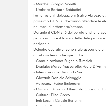
- Marche: Giorgio Moretti
- Umbria: Barbara Sabbatini
Per le restanti delegazioni (salvo Abruzzo e
prossimo CDN) si dovranno attendere le elez
nei mesi di settembre/ottobre.
Durante il CDN si è deliberata anche la cost
per coordinare il lavoro delle delegazioni e r
nazionale.
Deleghe operative: sono state assegnate ul
attività su tematiche specifiche:
- Comunicazione: Eugenio Tumsich
- Digitale: Marco Massarotto/Paolo D’Amm
- Internazionale: Amanda Succi
- Giovani: Daniele Salvaggio
- Advocacy: Fabio Bistoncini
- Oscar di Bilancio: Gherarda Guastalla Lu
- Cultura: Elisa Greco
- Enti Locali: Celeste Bertolini