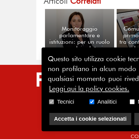
Articoli
Correlati
Monitoraggio
Comun
parlamentare e
primo
istituzioni: per un ruolo
tra cont
nuovo dei relatori
ide
pubblici nei tavoli dove
Questo sito utilizza cookie tecn
nascono le norme
non profilano in alcun modo la
SIT
qualsiasi momento puoi riveder
Leggi qui la policy cookies.
HO
CH
Tecnici
Analitici
AS
Accetta i cookie selezionati
SO
CO