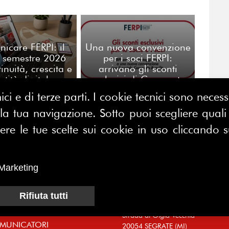
icare FERPI: il
Una nuova convenzione
 semestre 2026
per i soci FERPI:
inuità, crescita e
arrivano gli sconti
ntità digitale
esclusivi di Corporate
Benefits
ici e di terze parti. I cookie tecnici sono nece
 tua navigazione. Sotto puoi scegliere quali a
CONTATTACI
E MAP
e le tue scelte sui cookie in uso cliccando s
FERPI - Federazione Relazioni
ME
Pubbliche Italiana
I SIAMO
Marketing
Sede operativa:
SOCIAZIONE
Centro Direzionale Milano Due
Rifiuta tutti
CI
Palazzo Canova
Strada di Olgia Vecchia
MUNICATORI
20054 SEGRATE (MI)