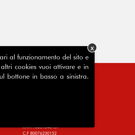
X
ssari al funzionamento del sito e
ltri cookies vuoi attivare e in
ul bottone in basso a sinistra.
FERPINews
Registrazione Tribunale di Milano
7604/2025
Sede legale:
Via Madre Cabrini, 10
20122 Milano
P.IVA 10651340159
C.F 80076230152