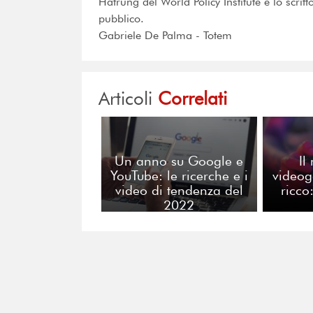
Hatrung del World Policy Institute e lo scrit
pubblico.
Gabriele De Palma - Totem
Articoli
Correlati
Un anno su Google e
Il
YouTube: le ricerche e i
video
video di tendenza del
ricco
2022