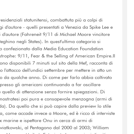
esidenziali statunitensi, combattuta più a colpi di
d'autore - quelli presentati a Venezia da Spike Lee e
d'autore (Fahreneit 9/11 di Michael Moore vincitore
ghino negli States). In quest'ultima categoria si
mpo confezionato dalla Media Education Foundation
tastrophe: 9/11, Fear & the Selling of American Empire.Il
ono disponibili 7 minuti sul sito della Mef, racconta di
 l'attacco dell'undici settembre per mettere in atto un
to da qualche anno. Di come per farlo abbia coltivato
 - presso gli americani continuando a far oscillare
e quello di attenzione senza fornire spiegazioni. Di
imostratesi poi pura e consapevole menzogna (armi di
). Da quello che si può capire dalla preview lo stile
ia, come accade invece a Moore, ed è ricco di interviste
, ex marine e ispettore Onu in cerca di armi di
 Kwiatkowski, al Pentagono dal 2000 al 2003; William