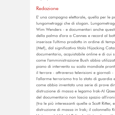
Redazione
E' una campagna elettorale, quella per le pr
lungometraggi che di slogan. Lungometraggi 
Wim Wenders - e documentari anche questi 
della palma d'ora a Cannes e record al botte
inserisce l'ultimo prodotto in ordine di te
(Mef), dal significativo titolo Hijacking Ca
documentario, acquistabile online e di cui s
come l'amministrazione Bush abbia utilizzato
piano di intervento su scala mondiale pron
il terrore - attraverso televisioni e giornali
l'allarme terrorismo tra lo stato di guardia 
come abbia inventato una serie di prove d
distruzione di massa e legamo Irak-Al Qaeda
del documentario non lascia spazio all'iron
(tra le più interessanti quelle a Scott Ritter
distruzione di massa in Irak; il colonnello