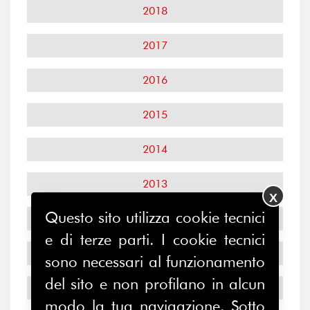
2018
2017
2016
2015
2014
2013
X
Questo sito utilizza cookie tecnici
2012
e di terze parti. I cookie tecnici
2011
sono necessari al funzionamento
del sito e non profilano in alcun
2010
modo la tua navigazione. Sotto