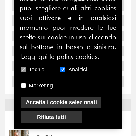
2009
puoi scegliere quali altri cookies
vuoi attivare e in qualsiasi
2008
momento puoi rivedere le tue
2007
scelte sui cookie in uso cliccando
sul bottone in basso a sinistra.
2006
Leggi qui la policy cookies.
2005
Tecnici
Analitici
2004
Marketing
Accetta i cookie selezionati
Notizie ed
Eventi
Rifiuta tutti
Notizie
-
Eventi