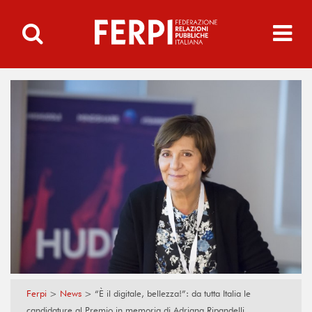
Ferpi
>
News
>
“È il digitale, bellezza!”: da tutta Italia le
candidature al Premio in memoria di Adriana Ripandelli