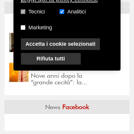
Notizie ed
Eventi
Tecnici
Analitici
Notizie
-
Eventi
Marketing
31/07/2026
Accetta i cookie selezionati
Prima della pausa estiva,
il valore di...
Rifiuta tutti
30/07/2026
Nove anni dopo la
“grande cecità”: la...
News
Facebook