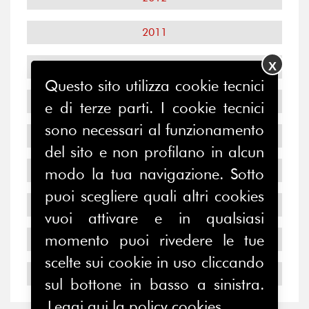
2011
X
2010
Questo sito utilizza cookie tecnici
2009
e di terze parti. I cookie tecnici
sono necessari al funzionamento
2008
del sito e non profilano in alcun
2007
modo la tua navigazione. Sotto
puoi scegliere quali altri cookies
2006
vuoi attivare e in qualsiasi
momento puoi rivedere le tue
2005
scelte sui cookie in uso cliccando
2004
sul bottone in basso a sinistra.
Leggi qui la policy cookies.