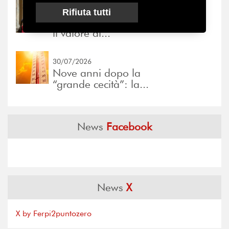
31/07/2026
Rifiuta tutti
Prima della pausa estiva,
il valore di...
30/07/2026
Nove anni dopo la
“grande cecità”: la...
News
Facebook
News
X
X by Ferpi2puntozero