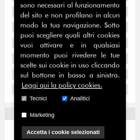
sono necessari al funzionamento
2009
del sito e non profilano in alcun
modo la tua navigazione. Sotto
2008
puoi scegliere quali altri cookies
2007
vuoi attivare e in qualsiasi
momento puoi rivedere le tue
2006
scelte sui cookie in uso cliccando
2005
sul bottone in basso a sinistra.
Leggi qui la policy cookies.
2004
Tecnici
Analitici
Notizie ed
Eventi
Marketing
Notizie
-
Eventi
Accetta i cookie selezionati