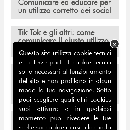
Comunicare ed educare per
un utilizzo corretto dei social
Tik Tok e gli altri: come
comunicare il giusto utilizzo
X
del social network
Questo sito utilizza cookie tecnici
e di terze parti. I cookie tecnici
2021 Global PR &
sono necessari al funzionamento
Communication Model: un
del sito e non profilano in alcun
nuovo approccio alla
modo la tua navigazione. Sotto
Comunicazione e alle RP?
puoi scegliere quali altri cookies
vuoi attivare e in qualsiasi
E-venti. Infrastrutture
momento puoi rivedere le tue
Relazionali e la scommessa
scelte sui cookie in uso cliccando