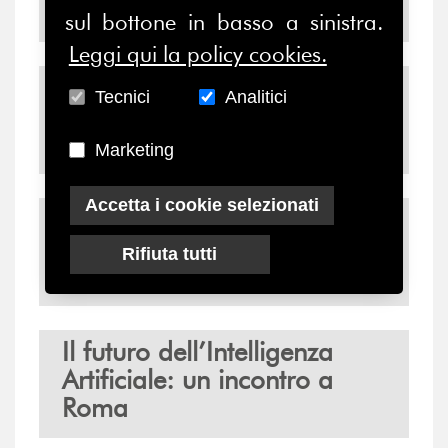
post Covid
sul bottone in basso a sinistra.
Leggi qui la policy cookies.
Comunicare come media
Tecnici
Analitici
company: una sfida
aziendale
Marketing
Accetta i cookie selezionati
Brand Italia: la
comunicazione per il
Rifiuta tutti
rilancio del turismo
Il futuro dell’Intelligenza
Artificiale: un incontro a
Roma